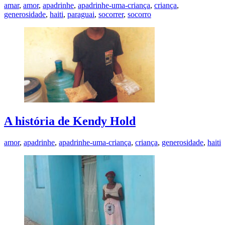
amar
,
amor
,
apadrinhe
,
apadrinhe-uma-criança
,
criança
,
generosidade
,
haiti
,
paraguai
,
socorrer
,
socorro
A história de Kendy Hold
amor
,
apadrinhe
,
apadrinhe-uma-criança
,
criança
,
generosidade
,
haiti