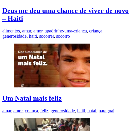
Deus me deu uma chance de viver de novo
– Haiti
alimentos
,
amar
,
amor
,
apadrinhe-uma-criança
,
criança
,
generosidade
,
haiti
,
socorrer
,
socorro
Um Natal mais feliz
amar
,
amor
,
criança
,
feliz
,
generosidade
,
haiti
,
natal
,
paraguai