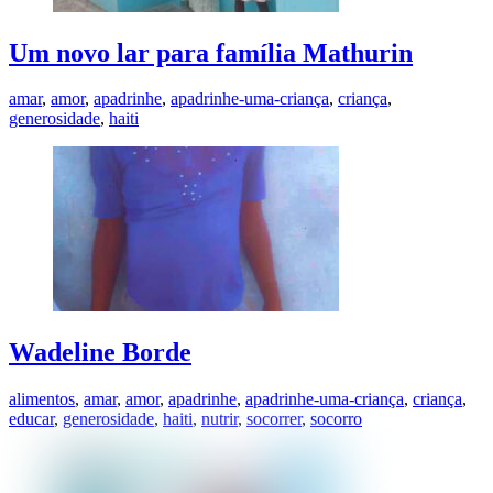
Um novo lar para família Mathurin
amar
,
amor
,
apadrinhe
,
apadrinhe-uma-criança
,
criança
,
generosidade
,
haiti
Wadeline Borde
alimentos
,
amar
,
amor
,
apadrinhe
,
apadrinhe-uma-criança
,
criança
,
educar
,
generosidade
,
haiti
,
nutrir
,
socorrer
,
socorro