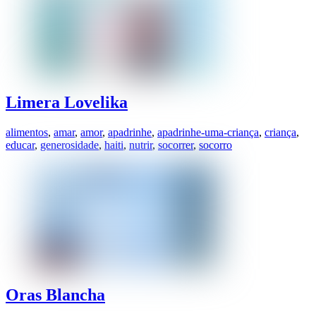
Limera Lovelika
alimentos
,
amar
,
amor
,
apadrinhe
,
apadrinhe-uma-criança
,
criança
,
educar
,
generosidade
,
haiti
,
nutrir
,
socorrer
,
socorro
Oras Blancha