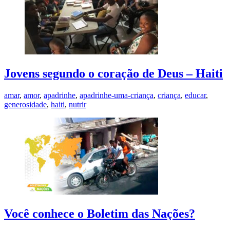
Jovens segundo o coração de Deus – Haiti
amar
,
amor
,
apadrinhe
,
apadrinhe-uma-criança
,
criança
,
educar
,
generosidade
,
haiti
,
nutrir
Você conhece o Boletim das Nações?