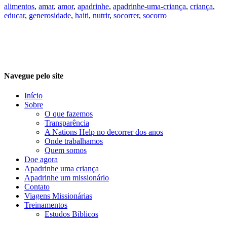
alimentos
,
amar
,
amor
,
apadrinhe
,
apadrinhe-uma-criança
,
criança
,
educar
,
generosidade
,
haiti
,
nutrir
,
socorrer
,
socorro
Navegue pelo site
Início
Sobre
O que fazemos
Transparência
A Nations Help no decorrer dos anos
Onde trabalhamos
Quem somos
Doe agora
Apadrinhe uma criança
Apadrinhe um missionário
Contato
Viagens Missionárias
Treinamentos
Estudos Bíblicos