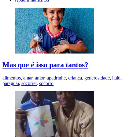
Mas que é isso para tantos?
alimentos
,
amar
,
amor
,
apadrinhe
,
criança
,
generosidade
,
haiti
,
paraguai
,
socorrer
,
socorro