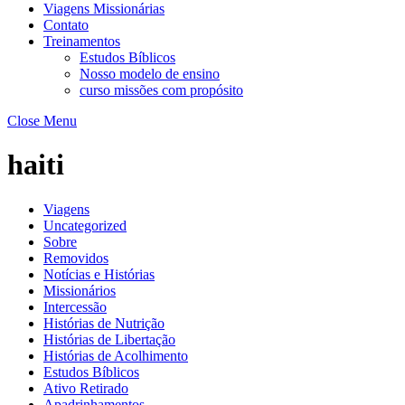
Viagens Missionárias
Contato
Treinamentos
Estudos Bíblicos
Nosso modelo de ensino
curso missões com propósito
Close Menu
haiti
Viagens
Uncategorized
Sobre
Removidos
Notícias e Histórias
Missionários
Intercessão
Histórias de Nutrição
Histórias de Libertação
Histórias de Acolhimento
Estudos Bíblicos
Ativo Retirado
Apadrinhamentos