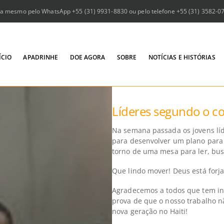
a mesmo pelo WhatsApp +55 (31) 9931-8830 ou pelo telefone +55 (31) 3582-073
ÍCIO
APADRINHE
DOE AGORA
SOBRE
NOTÍCIAS E HISTÓRIAS
Líderes segundo o co
Na semana passada os jovens líd
para desenvolver um plano para 
torno de uma mesa para ler, bus
Que lindo mover! Deus está forja
Agradecemos a todos que tem in
prova de que o nosso trabalho 
nova geração no Haiti!