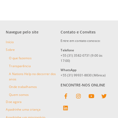
Navegue pelo site
Contato e Convites
Entre em contato conosco:
Início
Sobre
Telefone
+55 (31) 3582-0731 (9:00 às
O que fazemos
17:00)
Transparência
WhatsApp
A Nations Help no decorrer dos
+55 (31) 99931-8830 (Mônica)
anos
ENCONTRE-NOS ONLINE
Onde trabalhamos
Facebook
Instagram
YouTube
Twitter
Quem somos
Doe agora
linkedin
Apadrinhe uma criança
Apadrinhe um missionário