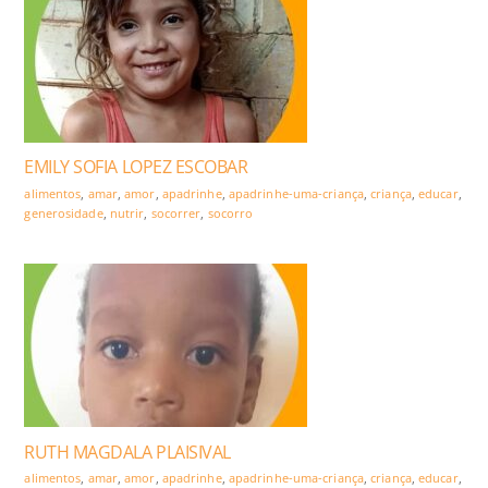
EMILY SOFIA LOPEZ ESCOBAR
alimentos
,
amar
,
amor
,
apadrinhe
,
apadrinhe-uma-criança
,
criança
,
educar
,
generosidade
,
nutrir
,
socorrer
,
socorro
RUTH MAGDALA PLAISIVAL
alimentos
,
amar
,
amor
,
apadrinhe
,
apadrinhe-uma-criança
,
criança
,
educar
,