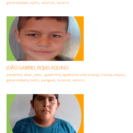
generosidade
,
nutrir
,
socorrer
,
socorro
JOÃO GABRIEL ROJAS AQUINO
alimentos
,
amar
,
amor
,
apadrinhe
,
apadrinhe-uma-criança
,
criança
,
educar
,
generosidade
,
nutrir
,
paraguai
,
socorrer
,
socorro