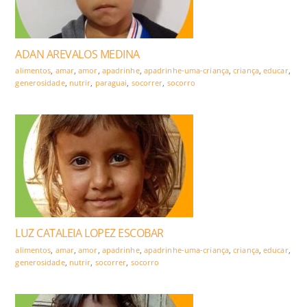
ADAN AREVALOS MEDINA
alimentos
,
amar
,
amor
,
apadrinhe
,
apadrinhe-uma-criança
,
criança
,
educar
,
generosidade
,
nutrir
,
paraguai
,
socorrer
,
socorro
LUZ CATALEIA LOPEZ ESCOBAR
alimentos
,
amar
,
amor
,
apadrinhe
,
apadrinhe-uma-criança
,
criança
,
educar
,
generosidade
,
nutrir
,
socorrer
,
socorro