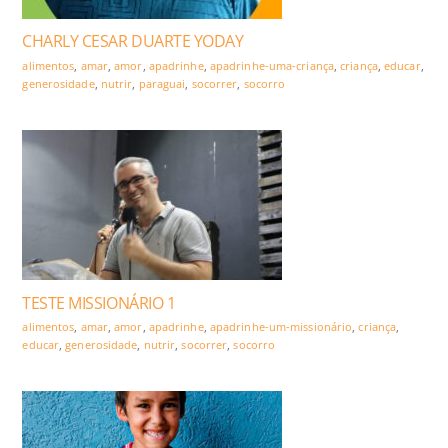
CHARLY CESAR DUARTE YODAY
alimentos
,
amar
,
amor
,
apadrinhe
,
apadrinhe-uma-criança
,
criança
,
educar
,
generosidade
,
nutrir
,
paraguai
,
socorrer
,
socorro
TESTE MISSIONÁRIO 1
alimentos
,
amar
,
amor
,
apadrinhe
,
apadrinhe-um-missionário
,
criança
,
educar
,
generosidade
,
nutrir
,
socorrer
,
socorro