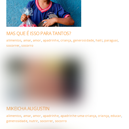
MAS QUE É ISSO PARA TANTOS?
alimentos
,
amar
,
amor
,
apadrinhe
,
criança
,
generosidade
,
haiti
,
paraguai
,
socorrer
,
socorro
MIKEICHA AUGUSTIN
alimentos
,
amar
,
amor
,
apadrinhe
,
apadrinhe-uma-criança
,
criança
,
educar
,
generosidade
,
nutrir
,
socorrer
,
socorro