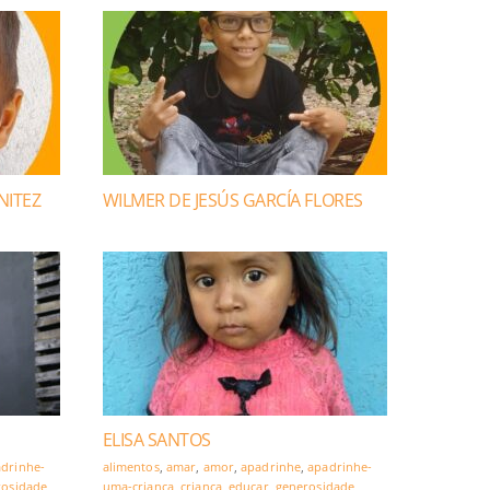
NITEZ
WILMER DE JESÚS GARCÍA FLORES
ELISA SANTOS
drinhe-
alimentos
,
amar
,
amor
,
apadrinhe
,
apadrinhe-
rosidade
,
uma-criança
,
criança
,
educar
,
generosidade
,