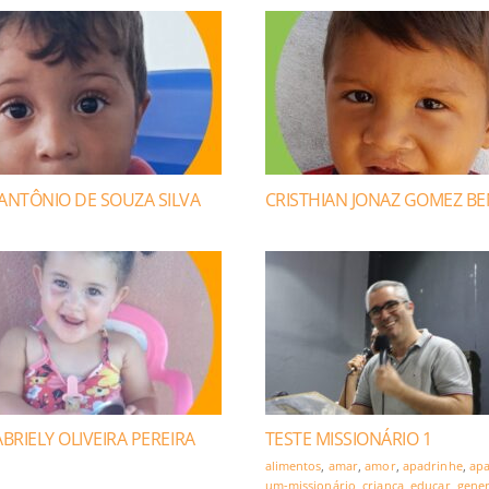
ANTÔNIO DE SOUZA SILVA
CRISTHIAN JONAZ GOMEZ BE
BRIELY OLIVEIRA PEREIRA
TESTE MISSIONÁRIO 1
alimentos
,
amar
,
amor
,
apadrinhe
,
apa
um-missionário
,
criança
,
educar
,
gene