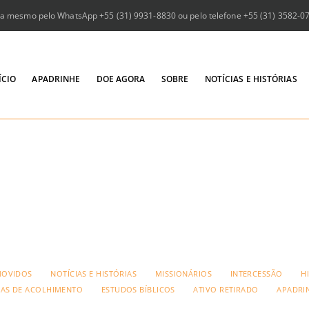
a mesmo pelo WhatsApp +55 (31) 9931-8830 ou pelo telefone +55 (31) 3582-073
ÍCIO
APADRINHE
DOE AGORA
SOBRE
NOTÍCIAS E HISTÓRIAS
MOVIDOS
NOTÍCIAS E HISTÓRIAS
MISSIONÁRIOS
INTERCESSÃO
H
IAS DE ACOLHIMENTO
ESTUDOS BÍBLICOS
ATIVO RETIRADO
APADRI