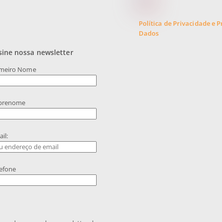
Política de Privacidade e 
Dados
sine nossa newsletter
imeiro Nome
brenome
il:
efone