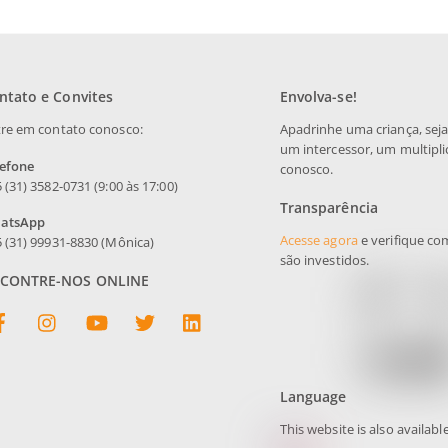
ntato e Convites
Envolva-se!
re em contato conosco:
Apadrinhe uma criança, sej
um intercessor, um multipli
lefone
conosco.
 (31) 3582-0731 (9:00 às 17:00)
Transparência
atsApp
Acesse agora
e verifique co
 (31) 99931-8830 (Mônica)
são investidos.
CONTRE-NOS ONLINE
Facebook
Instagram
YouTube
Twitter
linkedin
Language
This website is also available