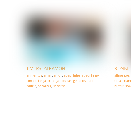
EMERSON RAMON
RONNIE
alimentos
,
amar
,
amor
,
apadrinhe
,
apadrinhe-
alimentos
uma-criança
,
criança
,
educar
,
generosidade
,
uma-crian
nutrir
,
socorrer
,
socorro
nutrir
,
soc