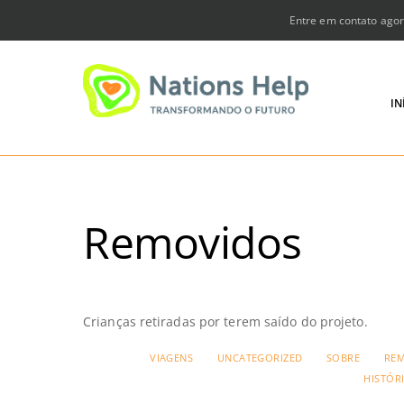
Skip
Entre em contato agor
to
content
IN
Removidos
Crianças retiradas por terem saído do projeto.
VIAGENS
UNCATEGORIZED
SOBRE
RE
HISTÓR