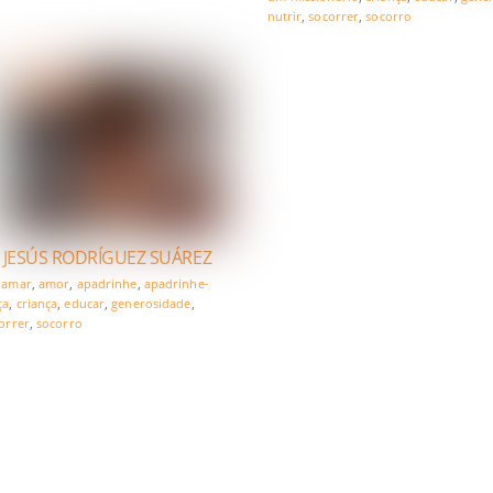
nutrir
,
socorrer
,
socorro
 JESÚS RODRÍGUEZ SUÁREZ
,
amar
,
amor
,
apadrinhe
,
apadrinhe-
ça
,
criança
,
educar
,
generosidade
,
orrer
,
socorro