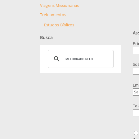
Viagens Missionárias
Treinamentos
Estudos Bíblicos
As
Busca
Pr
So
Ema
Tel