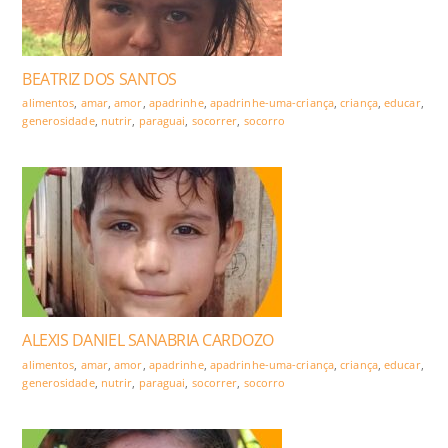
BEATRIZ DOS SANTOS
alimentos
,
amar
,
amor
,
apadrinhe
,
apadrinhe-uma-criança
,
criança
,
educar
,
generosidade
,
nutrir
,
paraguai
,
socorrer
,
socorro
ALEXIS DANIEL SANABRIA CARDOZO
alimentos
,
amar
,
amor
,
apadrinhe
,
apadrinhe-uma-criança
,
criança
,
educar
,
generosidade
,
nutrir
,
paraguai
,
socorrer
,
socorro