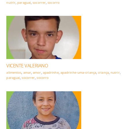
nutrir
,
paraguai
,
socorrer
,
socorro
VICENTE VALERIANO
alimentos
,
amar
,
amor
,
apadrinhe
,
apadrinhe-uma-criança
,
criança
,
nutrir
,
paraguai
,
socorrer
,
socorro