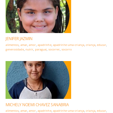
JENIFER JAZMIN
alimentos
,
amar
,
amor
,
apadrinhe
,
apadrinhe-uma-criança
,
criança
,
educar
,
generosidade
,
nutrir
,
paraguai
,
socorrer
,
socorro
MICHELY NOEMI CHAVEZ SANABRIA
alimentos
,
amar
,
amor
,
apadrinhe
,
apadrinhe-uma-criança
,
criança
,
educar
,