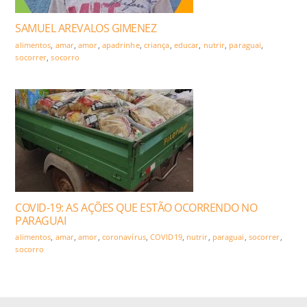
SAMUEL AREVALOS GIMENEZ
alimentos
,
amar
,
amor
,
apadrinhe
,
criança
,
educar
,
nutrir
,
paraguai
,
socorrer
,
socorro
COVID-19: AS AÇÕES QUE ESTÃO OCORRENDO NO
PARAGUAI
alimentos
,
amar
,
amor
,
coronavírus
,
COVID19
,
nutrir
,
paraguai
,
socorrer
,
socorro