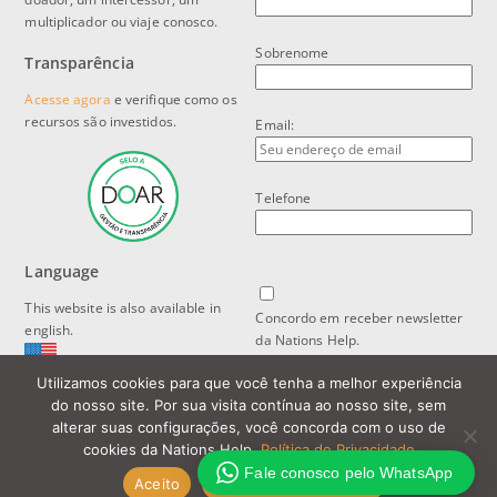
multiplicador ou viaje conosco.
Sobrenome
Transparência
Acesse agora
e verifique como os
recursos são investidos.
Email:
Telefone
Language
This website is also available in
Concordo em receber newsletter
english.
da Nations Help.
Utilizamos cookies para que você tenha a melhor experiência
Política de Privacidade e Proteção
do nosso site. Por sua visita contínua ao nosso site, sem
de Dados
alterar suas configurações, você concorda com o uso de
cookies da Nations Help.
Política de Privacidade
Fale conosco pelo WhatsApp
Aceito
Política de Privacidade