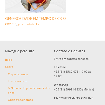
GENEROSIDADE EM TEMPO DE CRISE
COVID19
,
generosidade
,
Live
Navegue pelo site
Contato e Convites
Entre em contato conosco:
Início
Sobre
Telefone
+55 (31) 3582-0731 (9:00 às
O que fazemos
17:00)
Transparência
WhatsApp
A Nations Help no decorrer dos
+55 (31) 99931-8830 (Mônica)
anos
ENCONTRE-NOS ONLINE
Onde trabalhamos
Facebook
Instagram
YouTube
Twitter