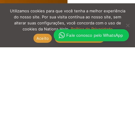
Utilizamos cookies para que você tenha a melhor experiência
do nosso site. Por sua visita contínua ao nosso site, sem
alterar suas configurações, você concorda com o uso de
cookies da Nations Help.
Política de Privacidade
Fale conosco pelo WhatsApp
Aceito
Política de Privacidade
Entre os dias 4 e 13 de outubro de 2025, a
equipe realizou a segunda viagem missionária
ao Paquistão naquele ano. Composta por 4
pessoas (2 brasileiros e 2 americanos),
representando a CCZS, Casa Firme de SP e New
Life 4 Kids, a equipe atuou com foco no resgate
de famílias em situação análoga à escravidão e