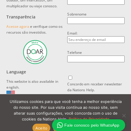
doador, um intercessor, um
multiplicador ou viaje conosco.
Sobrenome
Transparência
Acesse agora
e verifique como os
recursos são investidos.
Email:
Telefone
Language
This website is also available in
Concordo em receber newsletter
english.
da Nations Help.
Utilizamos cookies para que você tenha a melhor experiência
Política de Privacidade e Proteção
do nosso site. Por sua visita contínua ao nosso site, sem
de Dados
alterar suas configurações, você concorda com o uso de
cookies da Nations Help.
Política de Privacidade
Fale conosco pelo WhatsApp
Aceito
Política de Privacidade