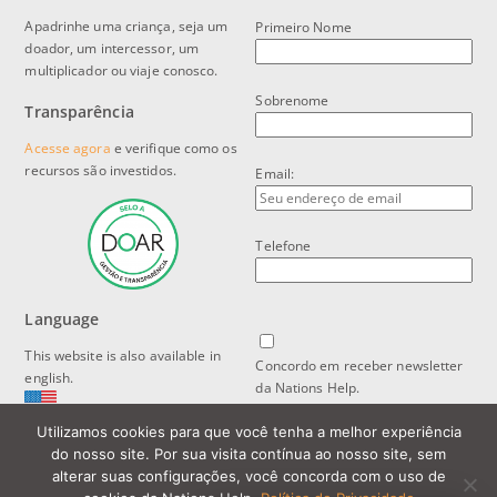
Apadrinhe uma criança, seja um
Primeiro Nome
doador, um intercessor, um
multiplicador ou viaje conosco.
Sobrenome
Transparência
Acesse agora
e verifique como os
recursos são investidos.
Email:
Telefone
Language
This website is also available in
Concordo em receber newsletter
english.
da Nations Help.
Utilizamos cookies para que você tenha a melhor experiência
Política de Privacidade e Proteção
do nosso site. Por sua visita contínua ao nosso site, sem
de Dados
alterar suas configurações, você concorda com o uso de