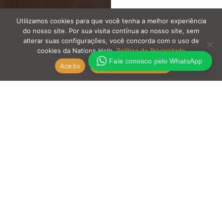
Utilizamos cookies para que você tenha a melhor experiência
do nosso site. Por sua visita contínua ao nosso site, sem
alterar suas configurações, você concorda com o uso de
cookies da Nations Help.
Política de Privacidade
Fale conosco pelo WhatsApp
Aceito
Política de Privacidade
O mês de junho foi marcado por importantes
ações da Nations Help no Haiti, reforçando o
compromisso de levar o amor de Cristo por
meio do cuidado integral com crianças, jovens e
famílias.
Um dos destaques foi a celebração do Dia das