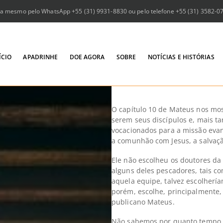
a mesmo pelo WhatsApp +55 (31) 9931-8830 ou pelo telefone +55 (31) 3582-073
ÍCIO
APADRINHE
DOE AGORA
SOBRE
NOTÍCIAS E HISTÓRIAS
O capítulo 10 de Mateus nos mos
serem seus discípulos e, mais t
vocacionados para a missão evan
a comunhão com Jesus, a salvaçã
Ele não escolheu os doutores da
alguns deles pescadores, tais c
aquela equipe, talvez escolherí
porém, escolhe, principalmente, 
publicano Mateus.
Não sabemos por quanto tempo 