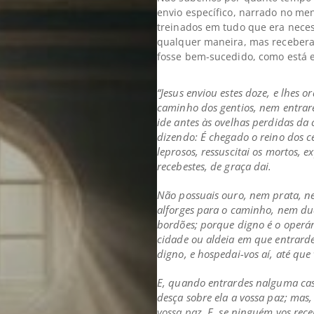
envio específico, narrado no me
treinados em tudo que era neces
qualquer maneira, mas receberam
fosse bem-sucedido, como está e
“Jesus enviou estes doze, e lhes o
caminho dos gentios, nem entrar
ide antes às ovelhas perdidas da c
dizendo: É chegado o reino dos c
leprosos, ressuscitai os mortos, 
recebestes, de graça dai.
Não possuais ouro, nem prata, n
alforges para o caminho, nem du
bordões; porque digno é o operár
cidade ou aldeia em que entrarde
digno, e hospedai-vos aí, até que v
E, quando entrardes nalguma cas
desça sobre ela a vossa paz; mas,
vossa paz.
E, se ninguém vos rece