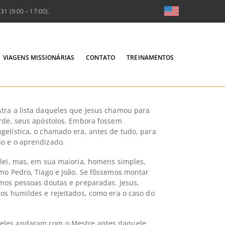
1 (9:00 – 17:00).
VIAGENS MISSIONÁRIAS
CONTATO
TREINAMENTOS
tra a lista daqueles que Jesus chamou para
arde, seus apóstolos. Embora fossem
gelística, o chamado era, antes de tudo, para
o e o aprendizado.
 lei, mas, em sua maioria, homens simples,
omo Pedro, Tiago e João. Se fôssemos montar
amos pessoas doutas e preparadas. Jesus,
os humildes e rejeitados, como era o caso do
eles andaram com o Mestre antes daquele