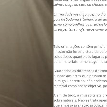
saindo daquela casa ou cidade, s
Em verdade vos digo que, no dia 
país de Sodoma e Gomorra do qu
envio como ovelhas ao meio de l
as serpentes e inofensivos como 
Tais orientações contêm princíp
missão não fosse distorcida ou p
cuidadosos quanto aos lugares p
bens materiais, a mensagem a s
Guardadas as diferenças de con
quanto aos erros que possam oc
inimigo. Sobretudo, não podem
material como nosso objetivo, po
Além de tudo, a missão cristã pr
sobrenaturais. Não se trata ape
que a nossa pregação produza fr