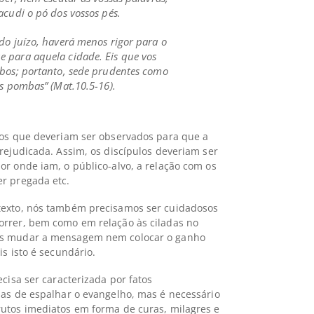
acudi o pó dos vossos pés.
do juízo, haverá menos rigor para o
e para aquela cidade.
Eis que vos
obos; portanto, sede prudentes como
as pombas” (Mat.10.5-16).
ios que deveriam ser observados para que a
rejudicada. Assim, os discípulos deveriam ser
or onde iam, o público-alvo, a relação com os
er pregada etc.
texto, nós também precisamos ser cuidadosos
orrer, bem como em relação às ciladas no
os mudar a mensagem nem colocar o ganho
is isto é secundário.
ecisa ser caracterizada por fatos
nas de espalhar o evangelho, mas é necessário
utos imediatos em forma de curas, milagres e