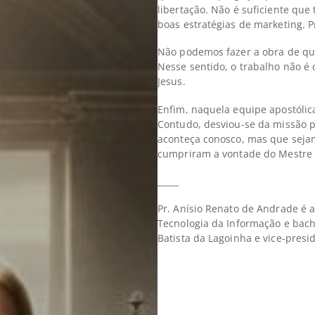
libertação. Não é suficiente qu
boas estratégias de marketing. 
Não podemos fazer a obra de qua
Nesse sentido, o trabalho não é
Jesus.
Enfim, naquela equipe apostólica
Contudo, desviou-se da missão p
aconteça conosco, mas que seja
cumpriram a vontade do Mestre 
_____
Pr. Anísio Renato de Andrade é 
Tecnologia da Informação e bacha
Batista da Lagoinha e vice-pres