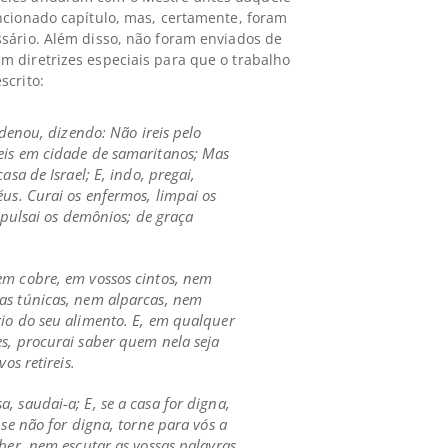
ncionado capítulo, mas, certamente, foram
sário. Além disso, não foram enviados de
 diretrizes especiais para que o trabalho
scrito:
rdenou, dizendo: Não ireis pelo
eis em cidade de samaritanos; Mas
asa de Israel; E, indo, pregai,
éus.
Curai os enfermos, limpai os
expulsai os demônios; de graça
em cobre, em vossos cintos, nem
as túnicas, nem alparcas, nem
io do seu alimento.
E, em qualquer
s, procurai saber quem nela seja
os retireis.
a, saudai-a;
E, se a casa for digna,
 se não for digna, torne para vós a
ber, nem escutar as vossas palavras,