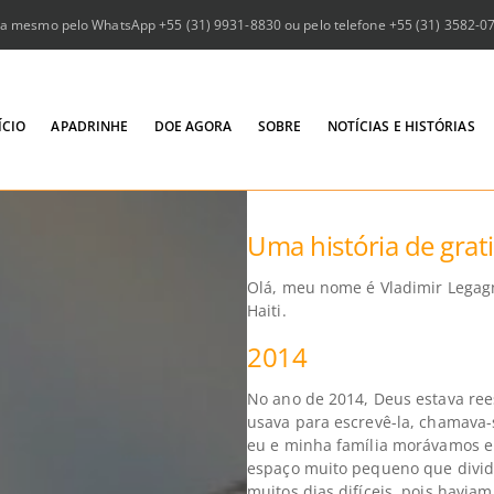
a mesmo pelo WhatsApp +55 (31) 9931-8830 ou pelo telefone +55 (31) 3582-073
ÍCIO
APADRINHE
DOE AGORA
SOBRE
NOTÍCIAS E HISTÓRIAS
Uma história de grat
Olá, meu nome é Vladimir Legagn
Haiti.
2014
No ano de 2014, Deus estava rees
usava para escrevê-la, chamava-
eu e minha família morávamos 
espaço muito pequeno que divid
muitos dias difíceis, pois havi