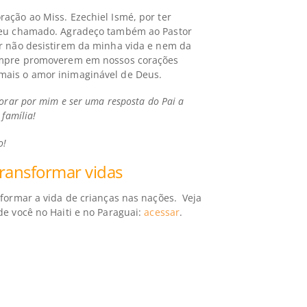
ação ao Miss. Ezechiel Ismé, por ter
seu chamado. Agradeço também ao Pastor
r não desistirem da minha vida e nem da
empre promoverem em nossos corações
ais o amor inimaginável de Deus.
orar por mim e ser uma resposta do Pai a
família!
o!
ransformar vidas
formar a vida de crianças nas nações. Veja
de você no Haiti e no Paraguai:
acessar
.