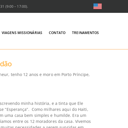
1 (9:00 – 17:00).
VIAGENS MISSIONÁRIAS
CONTATO
TREINAMENTOS
idão
eur, tenho 12 anos e moro em Porto Príncipe,
crevendo minha história, e a tinta que Ele
se “Esperança”. Como milhares aqui do Haiti,
em uma casa bem simples e humilde. Era um
íamos entre os 12 moradores da casa. Vivemos
am muitas necessidades a serem supridas em