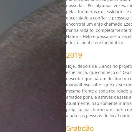
nosso lar. Por algumas vezes, m
pelas inúmeras necessidades e 
encorajado a confiar e prossegu
encontrei um anjo chamado Ezech
minha vida foi completamente t
Nations Help e passamos a receb
educacional e ensino bíblico.
2019
Hoje, depois de 5 anos no proje
esperança, que conheço o “Deus a
descobri que há um destino no c
maravilhoso saber que existe um
mesmo frente a toda realidade 
amados por Ele através desses a
Atualmente, não somente minha 
próprio, mas tenho um sonho de
ajudar as pessoas do local onde 
Gratidão