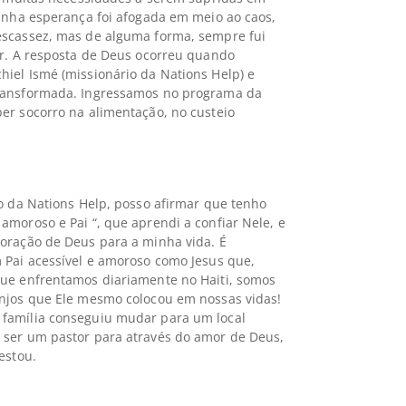
inha esperança foi afogada em meio ao caos,
escassez, mas de alguma forma, sempre fui
ir. A resposta de Deus ocorreu quando
iel Ismé (missionário da Nations Help) e
ransformada. Ingressamos no programa da
er socorro na alimentação, no custeio
to da Nations Help, posso afirmar que tenho
moroso e Pai “, que aprendi a confiar Nele, e
oração de Deus para a minha vida. É
 Pai acessível e amoroso como Jesus que,
que enfrentamos diariamente no Haiti, somos
njos que Ele mesmo colocou em nossas vidas!
família conseguiu mudar para um local
 ser um pastor para através do amor de Deus,
estou.