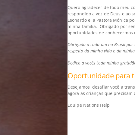
Quero agradecer de todo meu cor
respondido a voz de Deus e ao 
Leonardo e a Pastora Mônica po
minha família. Obrigado por s
oportunidades de conhecermos m
Obrigada a cada um no Brasil por 
respeito da minha vida e da minha 
Dedico a vocês toda minha gratidã
Oportunidade para t
Desejamos desafiar você a trans
agora as crianças que precisam 
Equipe Nations Help