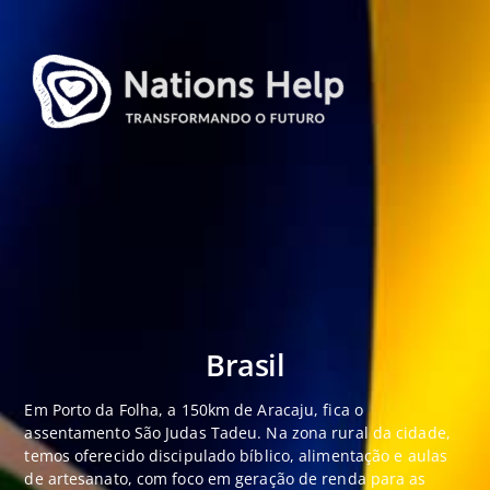
Skip
to
content
Brasil
Em Porto da Folha, a 150km de Aracaju, fica o
assentamento São Judas Tadeu. Na zona rural da cidade,
temos oferecido discipulado bíblico, alimentação e aulas
de artesanato, com foco em geração de renda para as