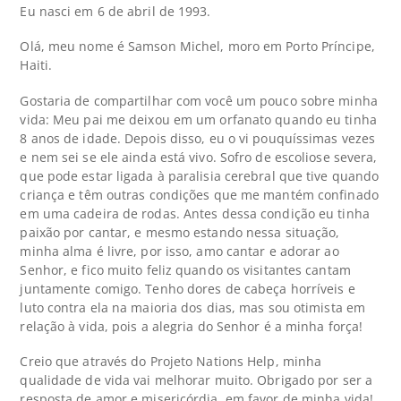
Eu nasci em 6 de abril de 1993.
Olá, meu nome é Samson Michel, moro em Porto Príncipe,
Haiti.
Gostaria de compartilhar com você um pouco sobre minha
vida: Meu pai me deixou em um orfanato quando eu tinha
8 anos de idade. Depois disso, eu o vi pouquíssimas vezes
e nem sei se ele ainda está vivo. Sofro de escoliose severa,
que pode estar ligada à paralisia cerebral que tive quando
criança e têm outras condições que me mantém confinado
em uma cadeira de rodas. Antes dessa condição eu tinha
paixão por cantar, e mesmo estando nessa situação,
minha alma é livre, por isso, amo cantar e adorar ao
Senhor, e fico muito feliz quando os visitantes cantam
juntamente comigo. Tenho dores de cabeça horríveis e
luto contra ela na maioria dos dias, mas sou otimista em
relação à vida, pois a alegria do Senhor é a minha força!
Creio que através do Projeto Nations Help, minha
qualidade de vida vai melhorar muito. Obrigado por ser a
resposta de amor e misericórdia, em favor de minha vida!