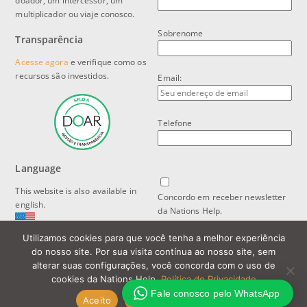
doador, um intercessor, um
multiplicador ou viaje conosco.
Sobrenome
Transparência
Acesse agora
e verifique como os
recursos são investidos.
Email:
Telefone
Language
This website is also available in
Concordo em receber newsletter
english.
da Nations Help.
Utilizamos cookies para que você tenha a melhor experiência
Política de Privacidade e Proteção
do nosso site. Por sua visita contínua ao nosso site, sem
de Dados
alterar suas configurações, você concorda com o uso de
cookies da Nations Help.
Política de Privacidade
Fale conosco pelo WhatsApp
Aceito
Política de Privacidade