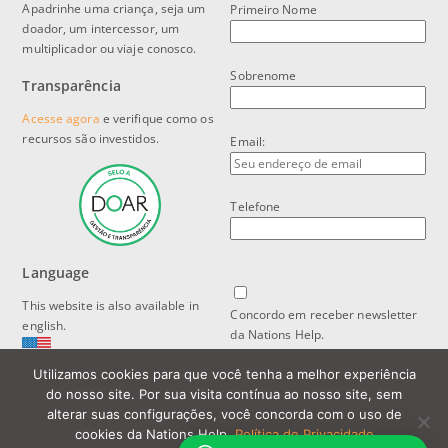
Apadrinhe uma criança, seja um
Primeiro Nome
doador, um intercessor, um
multiplicador ou viaje conosco.
Sobrenome
Transparência
Acesse agora
e verifique como os
recursos são investidos.
Email:
Telefone
Language
This website is also available in
Concordo em receber newsletter
english.
da Nations Help.
Utilizamos cookies para que você tenha a melhor experiência
Política de Privacidade e Proteção
do nosso site. Por sua visita contínua ao nosso site, sem
de Dados
alterar suas configurações, você concorda com o uso de
cookies da Nations Help.
Política de Privacidade