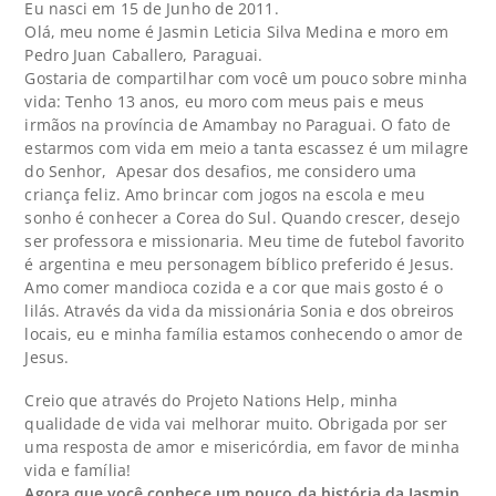
Eu nasci em 15 de Junho de 2011.
Olá, meu nome é Jasmin Leticia Silva Medina e moro em
Pedro Juan Caballero, Paraguai.
Gostaria de compartilhar com você um pouco sobre minha
vida: Tenho 13 anos, eu moro com meus pais e meus
irmãos na província de Amambay no Paraguai. O fato de
estarmos com vida em meio a tanta escassez é um milagre
do Senhor, Apesar dos desafios, me considero uma
criança feliz. Amo brincar com jogos na escola e meu
sonho é conhecer a Corea do Sul. Quando crescer, desejo
ser professora e missionaria. Meu time de futebol favorito
é argentina e meu personagem bíblico preferido é Jesus.
Amo comer mandioca cozida e a cor que mais gosto é o
lilás. Através da vida da missionária Sonia e dos obreiros
locais, eu e minha família estamos conhecendo o amor de
Jesus.
Creio que através do Projeto Nations Help, minha
qualidade de vida vai melhorar muito. Obrigada por ser
uma resposta de amor e misericórdia, em favor de minha
vida e família!
Agora que você conhece um pouco da história da Jasmin,