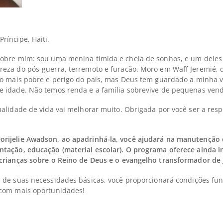
ríncipe, Haiti.
sobre mim: sou uma menina tímida e cheia de sonhos, e um deles 
eza do pós-guerra, terremoto e furacão. Moro em Waff Jeremié, q
 o mais pobre e perigo do país, mas Deus tem guardado a minha vi
e idade. Não temos renda e a família sobrevive de pequenas ven
ualidade de vida vai melhorar muito. Obrigada por você ser a res
orijelie Awadson, ao apadrinhá-la, você ajudará na manutenção
tação, educação (material escolar). O programa oferece ainda in
crianças sobre o Reino de Deus e o evangelho transformador de J
a de suas necessidades básicas, você proporcionará condições f
 com mais oportunidades!