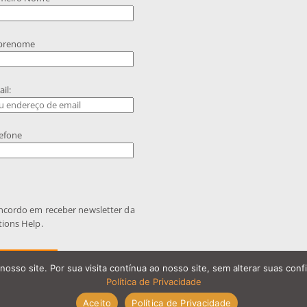
brenome
il:
efone
ncordo em receber newsletter da
ions Help.
nosso site. Por sua visita contínua ao nosso site, sem alterar suas co
Política de Privacidade
Aceito
Política de Privacidade