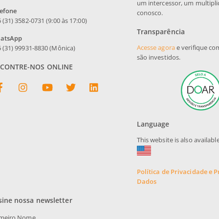
um intercessor, um multipli
lefone
conosco.
 (31) 3582-0731 (9:00 às 17:00)
Transparência
atsApp
Acesse agora
e verifique co
 (31) 99931-8830 (Mônica)
são investidos.
CONTRE-NOS ONLINE
Facebook
Instagram
YouTube
Twitter
linkedin
Language
This website is also available
Política de Privacidade e 
Dados
sine nossa newsletter
imeiro Nome