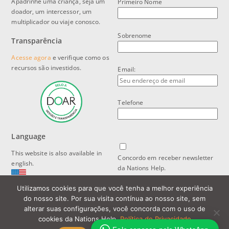
Apadrinhe uma criança, seja um
Primeiro Nome
doador, um intercessor, um
multiplicador ou viaje conosco.
Sobrenome
Transparência
Acesse agora
e verifique como os
recursos são investidos.
Email:
Telefone
Language
This website is also available in
Concordo em receber newsletter
english.
da Nations Help.
Utilizamos cookies para que você tenha a melhor experiência
Política de Privacidade e Proteção
do nosso site. Por sua visita contínua ao nosso site, sem
de Dados
alterar suas configurações, você concorda com o uso de
cookies da Nations Help.
Política de Privacidade